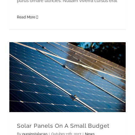
purus ornare ultricies. Nullam viverra cursus erat
Read More
Solar Panels On A Small Budget
By
purainstalacao
|
Outubro 11th, 2017
|
News