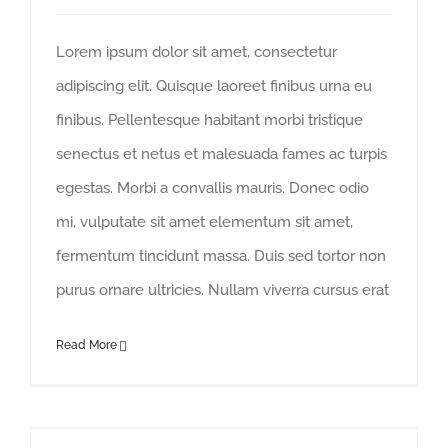
Lorem ipsum dolor sit amet, consectetur
adipiscing elit. Quisque laoreet finibus urna eu
finibus. Pellentesque habitant morbi tristique
senectus et netus et malesuada fames ac turpis
egestas. Morbi a convallis mauris. Donec odio
mi, vulputate sit amet elementum sit amet,
fermentum tincidunt massa. Duis sed tortor non
purus ornare ultricies. Nullam viverra cursus erat
Read More
Redeveloping Florida’s Remote Southern Coast