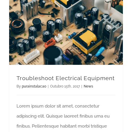
Troubleshoot Electrical Equipment
By
purainstalacao
|
Outubro 15th, 2017
|
News
Lorem ipsum dolor sit amet, consectetur
adipiscing elit. Quisque laoreet finibus urna eu
finibus. Pellentesque habitant morbi tristique